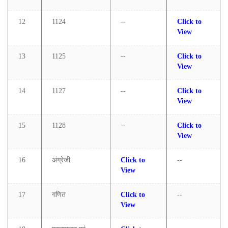
12
1124
--
Click to
View
13
1125
--
Click to
View
14
1127
--
Click to
View
15
1128
--
Click to
View
16
अंग्रेजी
Click to
--
View
17
गणित
Click to
--
View