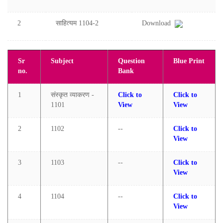
2
साहित्यम 1104-2
Download
Sr
Subject
Question
Blue Print
no.
Bank
1
संस्कृत व्याकरण -
Click to
Click to
1101
View
View
2
1102
--
Click to
View
3
1103
--
Click to
View
4
1104
--
Click to
View