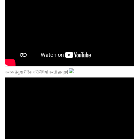
वार्मअप हेतु शारीरिक गतिविधियां करती छात्राएं