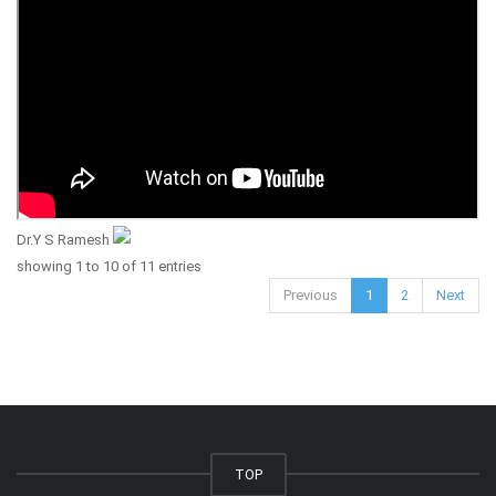
Dr.Y S Ramesh
showing 1 to 10 of 11 entries
Previous
1
2
Next
TOP